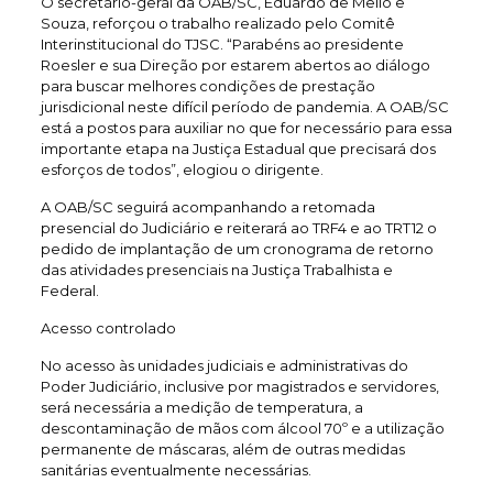
O secretário-geral da OAB/SC, Eduardo de Mello e
Souza, reforçou o trabalho realizado pelo Comitê
Interinstitucional do TJSC. “Parabéns ao presidente
Roesler e sua Direção por estarem abertos ao diálogo
para buscar melhores condições de prestação
jurisdicional neste difícil período de pandemia. A OAB/SC
está a postos para auxiliar no que for necessário para essa
importante etapa na Justiça Estadual que precisará dos
esforços de todos”, elogiou o dirigente.
A OAB/SC seguirá acompanhando a retomada
presencial do Judiciário e reiterará ao TRF4 e ao TRT12 o
pedido de implantação de um cronograma de retorno
das atividades presenciais na Justiça Trabalhista e
Federal.
Acesso controlado
No acesso às unidades judiciais e administrativas do
Poder Judiciário, inclusive por magistrados e servidores,
será necessária a medição de temperatura, a
descontaminação de mãos com álcool 70º e a utilização
permanente de máscaras, além de outras medidas
sanitárias eventualmente necessárias.