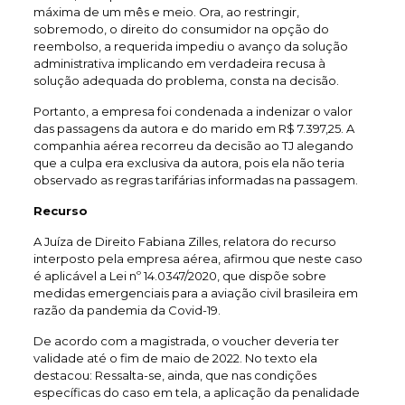
máxima de um mês e meio. Ora, ao restringir,
sobremodo, o direito do consumidor na opção do
reembolso, a requerida impediu o avanço da solução
administrativa implicando em verdadeira recusa à
solução adequada do problema, consta na decisão.
Portanto, a empresa foi condenada a indenizar o valor
das passagens da autora e do marido em R$ 7.397,25. A
companhia aérea recorreu da decisão ao TJ alegando
que a culpa era exclusiva da autora, pois ela não teria
observado as regras tarifárias informadas na passagem.
Recurso
A Juíza de Direito Fabiana Zilles, relatora do recurso
interposto pela empresa aérea, afirmou que neste caso
é aplicável a Lei nº 14.0347/2020, que dispõe sobre
medidas emergenciais para a aviação civil brasileira em
razão da pandemia da Covid-19.
De acordo com a magistrada, o voucher deveria ter
validade até o fim de maio de 2022. No texto ela
destacou: Ressalta-se, ainda, que nas condições
específicas do caso em tela, a aplicação da penalidade