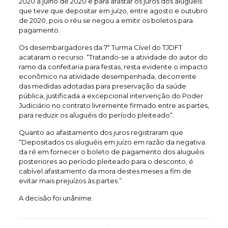
2020 à julho de 2020 e para afastar os juros dos alugueis
que teve que depositar em juízo, entre agosto e outubro
de 2020, pois o réu se negou a emitir os boletos para
pagamento.
Os desembargadores da 7ª Turma Cível do TJDFT
acataram o recurso. “Tratando-se a atividade do autor do
ramo da confeitaria para festas, resta evidente o impacto
econômico na atividade desempenhada, decorrente
das medidas adotadas para preservação da saúde
pública, justificada a excepcional intervenção do Poder
Judiciário no contrato livremente firmado entre as partes,
para reduzir os aluguéis do período pleiteado“.
Quanto ao afastamento dos juros registraram que
“Depositados os aluguéis em juízo em razão da negativa
da ré em fornecer o boleto de pagamento dos aluguéis
posteriores ao período pleiteado para o desconto, é
cabível afastamento da mora destes meses a fim de
evitar mais prejuízos às partes.”
A decisão foi unânime.