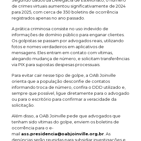
Segundo dados da Delegacia de Estelionato, o número
de crimes virtuais aumentou significativamente de 2024
para 2025, com cerca de 350 boletins de ocorrência
registrados apenas no ano passado.
A prática criminosa consiste no uso indevido de
informações de domínio público para enganar clientes.
Os golpistas se passam por advogados reais, utilizando
fotos e nomes verdadeiros em aplicativos de
mensagens. Eles entram em contato com vítimas,
alegando mudança de número, e solicitam transferências
via PIX para supostas despesas processuais.
Para evitar cair nesse tipo de golpe, a OAB Joinville
orienta que a população desconfie de contatos
informando troca de número, confira o DDD utilizado e,
sempre que possível, ligue diretamente para o advogado
ou para o escritório para confirmar a veracidade da
solicitação.
Além disso, a OAB Joinville pede que advogados que
tenham sido vítimas do golpe, enviem os boletins de
ocorrência para o e-
mail
ass.presidencia@oabjoinville.org.br
. As
denúncias serão reunidas para subsidiar investigações e