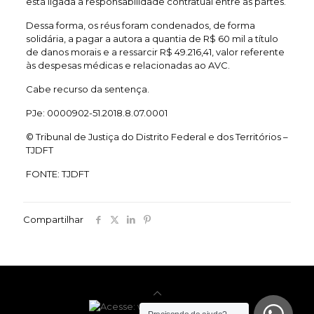
está ligada a responsabilidade contratual entre as partes.
Dessa forma, os réus foram condenados, de forma
solidária, a pagar a autora a quantia de R$ 60 mil a título
de danos morais e a ressarcir R$ 49.216,41, valor referente
às despesas médicas e relacionadas ao AVC.
Cabe recurso da sentença.
PJe: 0000902-51.2018.8.07.0001
© Tribunal de Justiça do Distrito Federal e dos Territórios –
TJDFT
FONTE: TJDFT
Compartilhar