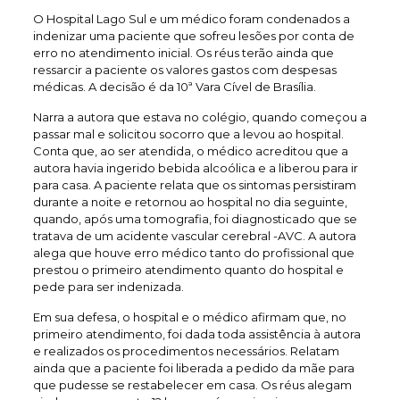
O Hospital Lago Sul e um médico foram condenados a
indenizar uma paciente que sofreu lesões por conta de
erro no atendimento inicial. Os réus terão ainda que
ressarcir a paciente os valores gastos com despesas
médicas. A decisão é da 10ª Vara Cível de Brasília.
Narra a autora que estava no colégio, quando começou a
passar mal e solicitou socorro que a levou ao hospital.
Conta que, ao ser atendida, o médico acreditou que a
autora havia ingerido bebida alcoólica e a liberou para ir
para casa. A paciente relata que os sintomas persistiram
durante a noite e retornou ao hospital no dia seguinte,
quando, após uma tomografia, foi diagnosticado que se
tratava de um acidente vascular cerebral -AVC. A autora
alega que houve erro médico tanto do profissional que
prestou o primeiro atendimento quanto do hospital e
pede para ser indenizada.
Em sua defesa, o hospital e o médico afirmam que, no
primeiro atendimento, foi dada toda assistência à autora
e realizados os procedimentos necessários. Relatam
ainda que a paciente foi liberada a pedido da mãe para
que pudesse se restabelecer em casa. Os réus alegam