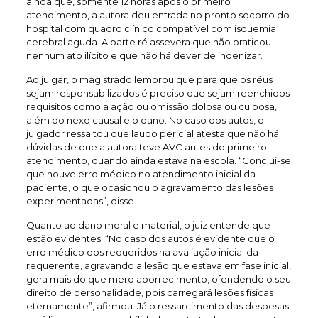
ainda que, somente 12 horas após o primeiro
atendimento, a autora deu entrada no pronto socorro do
hospital com quadro clínico compatível com isquemia
cerebral aguda. A parte ré assevera que não praticou
nenhum ato ilícito e que não há dever de indenizar.
Ao julgar, o magistrado lembrou que para que os réus
sejam responsabilizados é preciso que sejam reenchidos
requisitos como a ação ou omissão dolosa ou culposa,
além do nexo causal e o dano. No caso dos autos, o
julgador ressaltou que laudo pericial atesta que não há
dúvidas de que a autora teve AVC antes do primeiro
atendimento, quando ainda estava na escola. “Conclui-se
que houve erro médico no atendimento inicial da
paciente, o que ocasionou o agravamento das lesões
experimentadas”, disse.
Quanto ao dano moral e material, o juiz entende que
estão evidentes. “No caso dos autos é evidente que o
erro médico dos requeridos na avaliação inicial da
requerente, agravando a lesão que estava em fase inicial,
gera mais do que mero aborrecimento, ofendendo o seu
direito de personalidade, pois carregará lesões físicas
eternamente”, afirmou. Já o ressarcimento das despesas