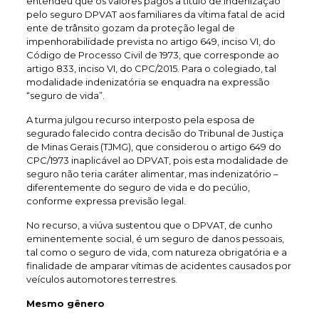
entendeu que os valores pagos a título de indenização
pelo seguro DPVAT aos familiares da vítima fatal de acid​
ente de trânsito gozam da proteção legal de
impenhorabilidade prevista no artigo 649, inciso VI, do
Código de Processo Civil de 1973, que corresponde ao
artigo 833, inciso VI, do CPC/2015. Para o colegiado, tal
modalidade indenizatória se enquadra na expressão
“seguro de vida”.
A turma julgou recurso interposto pela esposa de
segurado falecido contra decisão do Tribunal de Justiça
de Minas Gerais (TJMG), que considerou o artigo 649 do
CPC/1973 inaplicável ao DPVAT, pois esta modalidade de
seguro não teria caráter alimentar, mas indenizatório –
diferentemente do seguro de vida e do pecúlio,
conforme expressa previsão legal.
No recurso, a viúva sustentou que o DPVAT, de cunho
eminentemente social, é um seguro de danos pessoais,
tal como o seguro de vida, com natureza obrigatória e a
finalidade de amparar vítimas de acidentes causados por
veículos automotores terrestres.
Mesmo gênero