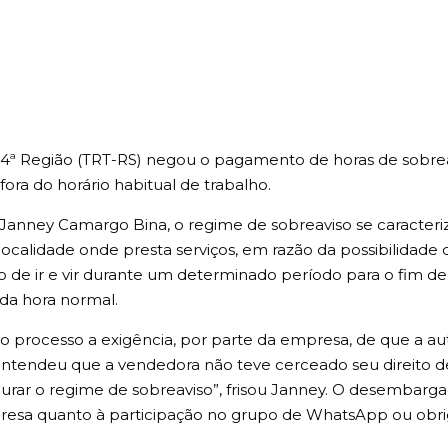
a 4ª Região (TRT-RS) negou o pagamento de horas de sobre
a do horário habitual de trabalho.
anney Camargo Bina, o regime de sobreaviso se caracteri
 localidade onde presta serviços, em razão da possibilida
to de ir e vir durante um determinado período para o fim
 da hora normal.
o processo a exigência, por parte da empresa, de que a au
tendeu que a vendedora não teve cerceado seu direito de
igurar o regime de sobreaviso”, frisou Janney. O desembarg
resa quanto à participação no grupo de WhatsApp ou obri