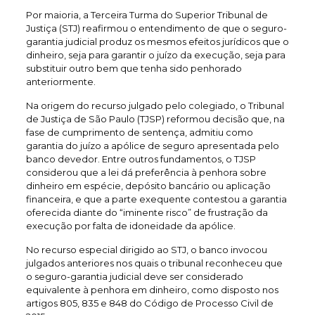
Por maioria, a Terceira Turma do Superior Tribunal de
Justiça (STJ) reafirmou o entendimento de que o seguro-
garantia judicial produz os mesmos efeitos jurídicos que o
dinheiro, seja para garantir o juízo da execução, seja para
substituir outro bem que tenha sido penhorado
anteriormente.
Na origem do recurso julgado pelo colegiado, o Tribunal
de Justiça de São Paulo (TJSP) reformou decisão que, na
fase de cumprimento de sentença, admitiu como
garantia do juízo a apólice de seguro apresentada pelo
banco devedor. Entre outros fundamentos, o TJSP
considerou que a lei dá preferência à penhora sobre
dinheiro em espécie, depósito bancário ou aplicação
financeira, e que a parte exequente contestou a garantia
oferecida diante do “iminente risco” de frustração da
execução por falta de idoneidade da apólice.
No recurso especial dirigido ao STJ, o banco invocou
julgados anteriores nos quais o tribunal reconheceu que
o seguro-garantia judicial deve ser considerado
equivalente à penhora em dinheiro, como disposto nos
artigos 805, 835 e 848 do Código de Processo Civil de