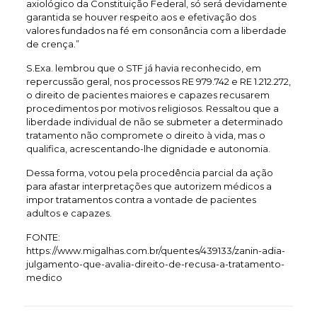
axiológico da Constituição Federal, só será devidamente
garantida se houver respeito aos e efetivação dos
valores fundados na fé em consonância com a liberdade
de crença.”
S.Exa. lembrou que o STF já havia reconhecido, em
repercussão geral, nos processos RE 979.742 e RE 1.212.272,
o direito de pacientes maiores e capazes recusarem
procedimentos por motivos religiosos. Ressaltou que a
liberdade individual de não se submeter a determinado
tratamento não compromete o direito à vida, mas o
qualifica, acrescentando-lhe dignidade e autonomia.
Dessa forma, votou pela procedência parcial da ação
para afastar interpretações que autorizem médicos a
impor tratamentos contra a vontade de pacientes
adultos e capazes.
FONTE:
https://www.migalhas.com.br/quentes/439133/zanin-adia-
julgamento-que-avalia-direito-de-recusa-a-tratamento-
medico