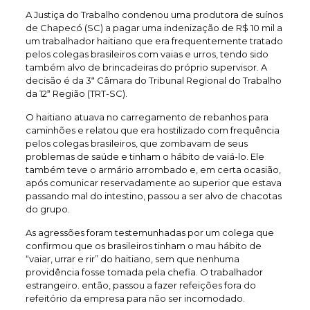
A Justiça do Trabalho condenou uma produtora de suínos
de Chapecó (SC) a pagar uma indenização de R$ 10 mil a
um trabalhador haitiano que era frequentemente tratado
pelos colegas brasileiros com vaias e urros, tendo sido
também alvo de brincadeiras do próprio supervisor. A
decisão é da 3ª Câmara do Tribunal Regional do Trabalho
da 12ª Região (TRT-SC).
O haitiano atuava no carregamento de rebanhos para
caminhões e relatou que era hostilizado com frequência
pelos colegas brasileiros, que zombavam de seus
problemas de saúde e tinham o hábito de vaiá-lo. Ele
também teve o armário arrombado e, em certa ocasião,
após comunicar reservadamente ao superior que estava
passando mal do intestino, passou a ser alvo de chacotas
do grupo.
As agressões foram testemunhadas por um colega que
confirmou que os brasileiros tinham o mau hábito de
“vaiar, urrar e rir” do haitiano, sem que nenhuma
providência fosse tomada pela chefia. O trabalhador
estrangeiro. então, passou a fazer refeições fora do
refeitório da empresa para não ser incomodado.